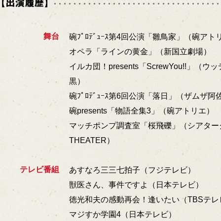
舞台
碗ﾌﾟﾛﾃﾞｭｰｽ第4回公演「雛鳥家」（碗アト
オペラ「ラインの黄金」（新国立劇場）
イルカ団！presents「ScrewYou!!」
黒）
碗ﾌﾟﾛﾃﾞｭｰｽ第6回公演「落日」（ザムザ阿
碗presents「物語全集3」（碗アトリエ）
マッチポンプ調査室「桜飛礫」（シアターグリ
THEATER）
テレビ番組
あすなろ三三七拍子（フジテレビ）
獣医さん、事件ですよ（日本テレビ）
徳光和夫の感動再会！逢いたい（TBSテレ
マジすか学園4（日本テレビ）