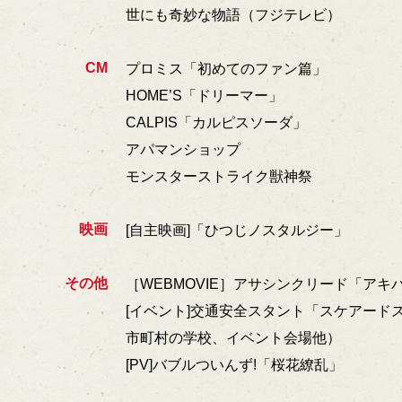
世にも奇妙な物語（フジテレビ）
CM
プロミス「初めてのファン篇」
HOME’S「ドリーマー」
CALPIS「カルピスソーダ」
アパマンショップ
モンスターストライク獣神祭
映画
[自主映画]「ひつじノスタルジー」
その他
［WEBMOVIE］アサシンクリード「アキ
[イベント]交通安全スタント「スケアード
市町村の学校、イベント会場他）
[PV]バブルついんず!「桜花繚乱」