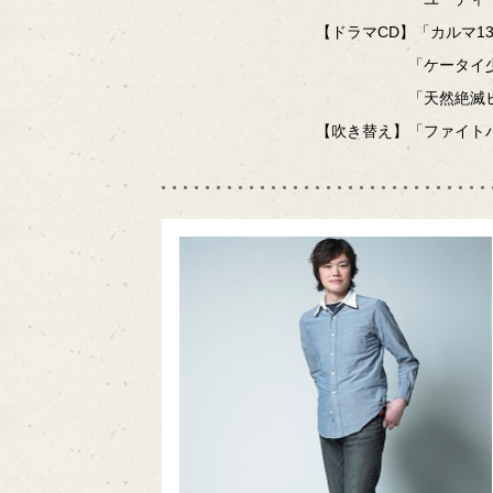
【ドラマCD】「カルマ1
「ケータイ少女」
「天然絶滅ヒーロ
【吹き替え】「ファイト