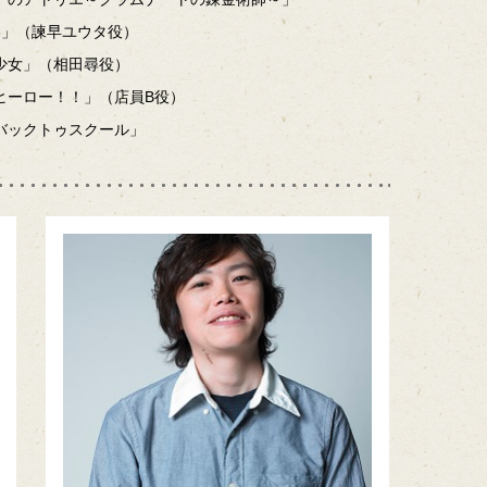
3」（諫早ユウタ役）
（相田尋役）
ー！！」（店員B役）
バックトゥスクール」