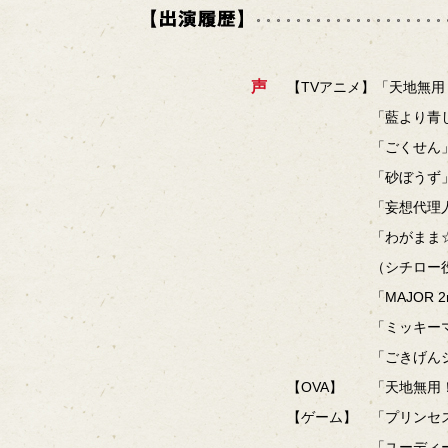
声
【TVアニメ】「天地無用
「藍より青し～緑
「ごくせん」（
「砂ぼうず」（
「妄想代理人
「わがまま☆フェア
（シチロー役
「MAJOR 2nd
「ミッキーマウスク
「ごきげんジミー
【OVA】 「天地無用
【ゲーム】 「プリンセ
「ユーディーのアト