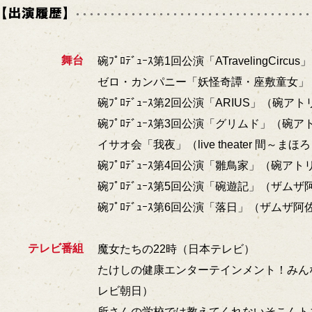
舞台
碗ﾌﾟﾛﾃﾞｭｰｽ第1回公演「ATravelingCir
ゼロ・カンパニー「妖怪奇譚・座敷童女」
碗ﾌﾟﾛﾃﾞｭｰｽ第2回公演「ARIUS」（碗ア
碗ﾌﾟﾛﾃﾞｭｰｽ第3回公演「グリムド」（碗ア
イサオ会「我夜」（live theater 間～まほ
碗ﾌﾟﾛﾃﾞｭｰｽ第4回公演「雛鳥家」（碗アト
碗ﾌﾟﾛﾃﾞｭｰｽ第5回公演「碗遊記」（ザムザ
碗ﾌﾟﾛﾃﾞｭｰｽ第6回公演「落日」（ザムザ阿
テレビ番組
魔女たちの22時（日本テレビ）
たけしの健康エンターテインメント！みん
レビ朝日）
所さんの学校では教えてくれないそこんト