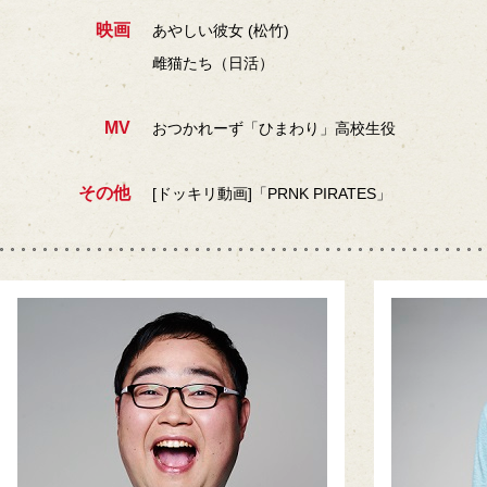
映画
あやしい彼女 (松竹)
雌猫たち（日活）
MV
おつかれーず「ひまわり」高校生役
その他
[ドッキリ動画]「PRNK PIRATES」