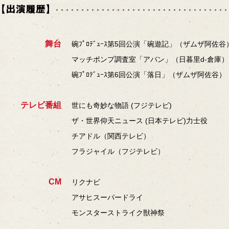
舞台
碗ﾌﾟﾛﾃﾞｭｰｽ第5回公演「碗遊記」（ザムザ阿佐谷
マッチポンプ調査室「アバン」（日暮里d-倉庫）
碗ﾌﾟﾛﾃﾞｭｰｽ第6回公演「落日」（ザムザ阿佐谷）
テレビ番組
世にも奇妙な物語 (フジテレビ)
ザ・世界仰天ニュース (日本テレビ)力士役
チアドル（関西テレビ）
フラジャイル（フジテレビ）
CM
リクナビ
アサヒスーパードライ
モンスターストライク獣神祭