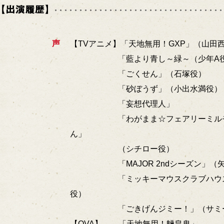
声
【TVアニメ】「天地無用！GXP」（山田
「藍より青し～緑～（少年A
「ごくせん」（石塚役）
「砂ぼうず」（小出水満役）
「妄想代理人」
「わがまま☆フェアリーミルモで
ん」
（シチロー役）
「MAJOR 2ndシーズン」（矢
「ミッキーマウスクラブハウス」
役）
「ごきげんジミー！」（サミー
【OVA】 「天地無用！魎皇鬼」