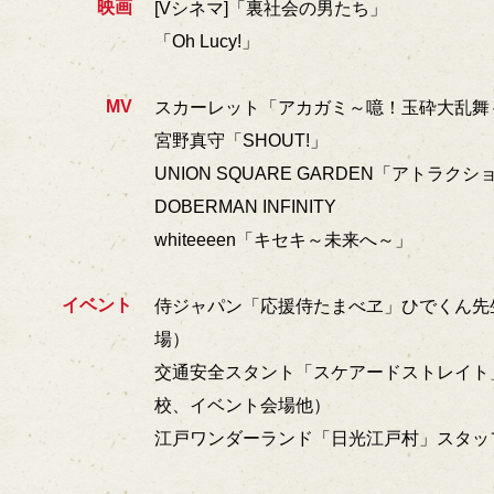
映画
[Vシネマ]「裏社会の男たち」
「Oh Lucy!」
MV
スカーレット「アカガミ～噫！玉砕大乱舞
宮野真守「SHOUT!」
UNION SQUARE GARDEN「アトラク
DOBERMAN INFINITY
whiteeeen「キセキ～未来へ～」
イベント
侍ジャパン「応援侍たまべヱ」ひでくん先
場）
交通安全スタント「スケアードストレイト
校、イベント会場他）
江戸ワンダーランド「日光江戸村」スタッ