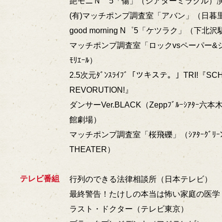
艶モニＮ゜5「傷」（シアターミラクル）
(有)マッチポンプ調査室「アバン」（日暮里
good morning N゜5「ケツラク」（下北
マッチポンプ調査室「ロックvsペーパー&シ
ﾓﾘｴｰﾙ）
2.5次元ﾀﾞﾝｽﾗｲﾌﾞ「ツキステ。」TRI!『SC
REVORUTION!』
ダンサーVer.BLACK（Zeppﾌﾞﾙｰｼｱﾀｰ六本
館劇場）
マッチポンプ調査室「桜飛礫」（ｼｱﾀｰｸﾞﾘｰﾝB
THEATER）
テレビ番組
行列のできる法律相談所（日本テレビ）
最終警告！たけしの本当は怖い家庭の医学
ラスト・ドクター（テレビ東京）