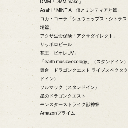
DMM「DMM.make」
Asahi「MINTIA 僕とミンティアと篇」
コカ・コーラ「シュウェップス・シトラス
場篇」
アクサ生命保険「アクサダイレクト」
サッポロビール
花王「ビオレUV」
「earth music&ecology」（スタンドイン
舞台「ドラゴンクエスト ライブスペクタ
ドイン）
ソルマック（スタンドイン）
星のドラゴンクエスト
モンスターストライク獣神祭
Amazonプライム