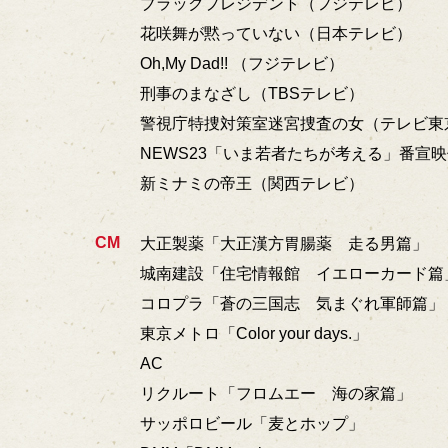
ブラックプレジデント（フジテレビ）
花咲舞が黙っていない（日本テレビ）
Oh,My Dad!! （フジテレビ）
刑事のまなざし（TBSテレビ）
警視庁特捜対策室迷宮捜査の女（テレビ東
NEWS23「いま若者たちが考える」番宣映
新ミナミの帝王（関西テレビ）
CM
大正製薬「大正漢方胃腸薬 走る男篇」
城南建設「住宅情報館 イエローカード篇
コロプラ「蒼の三国志 気まぐれ軍師篇」
東京メトロ「Color your days.」
AC
リクルート「フロムエー 海の家篇」
サッポロビール「麦とホップ」