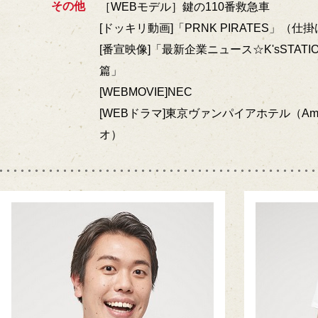
その他
［WEBモデル］鍵の110番救急車
[ドッキリ動画]「PRNK PIRATES」（仕
[番宣映像]「最新企業ニュース☆K'sSTAT
篇」
[WEBMOVIE]NEC
[WEBドラマ]東京ヴァンパイアホテル（Am
オ）