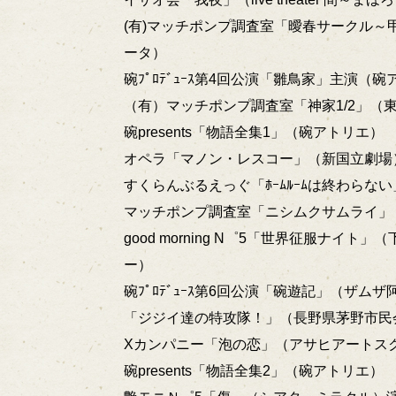
(有)マッチポンプ調査室「曖春サークル～
ータ）
碗ﾌﾟﾛﾃﾞｭｰｽ第4回公演「雛鳥家」主演（
（有）マッチポンプ調査室「神家1/2」（
碗presents「物語全集1」（碗アトリエ）
オペラ「マノン・レスコー」（新国立劇場
すくらんぶるえっぐ「ﾎｰﾑﾙｰﾑは終わらない」（
マッチポンプ調査室「ニシムクサムライ」（
good morning N゜5「世界征服ナイト」
ー）
碗ﾌﾟﾛﾃﾞｭｰｽ第6回公演「碗遊記」（ザムザ
「ジジイ達の特攻隊！」（長野県茅野市民
Xカンパニー「泡の恋」（アサヒアートス
碗presents「物語全集2」（碗アトリエ）