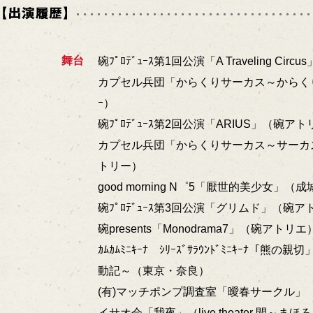
舞台
碗ﾌﾟﾛﾃﾞｭｰｽ第1回公演「A Traveling Ci
カプセル兵団「からくりサーカス～からくり
ｰ）
碗ﾌﾟﾛﾃﾞｭｰｽ第2回公演「ARIUS」（碗ア
カプセル兵団「からくりサーカス～サーカ
トリー）
good morning N゜5「厭世的美少女」（
碗ﾌﾟﾛﾃﾞｭｰｽ第3回公演「グリムド」（碗ア
碗presents「Monodrama7」（碗アトリエ
ｶﾑｶﾑﾐﾆｷｰﾅ ｼﾘｰｽﾞｻﾗｳﾝﾄﾞﾐﾆｷｰﾅ「
動記～（東京・奈良）
(有)マッチポンプ調査室「曖春サークル」
イサオ会「我夜」（live theater 間～まほ